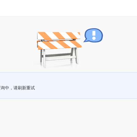
查询中，请刷新重试